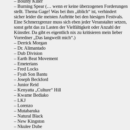
– Bounty Killer
– Burning Spear (… wenn er keine überzogenen Forderungen
stellt. Thema Gage! Was bei ihm „üblich“ ist, verhindert
sicher leider die meisten Auftritte bei den hiesigen Festivals.
Eine Schmerzgrenze muss sich eben jeder Veranstalter setzen,
sonst geht das zu Lasten der Vielfältigkeit oder Anzahl der
Künstler. Da gibt es eigentlich nix zu kritisieren mein lieber
Vorredner „Das langweilt mich“.)
– Derrick Morgan
– Dr. Alimantado
– Dub Division
– Earth Beat Movement
– Emeterians
– Fred Locks
– Fyah Son Bantu
– Joseph Beckford
– Junior Reid
– Kenyatta „Culture“ Hill
– Kwame Bediako
– LKJ
– Lorenzo
– Mutabaruka
– Natural Black
– New Kingston
– Nkulee Dube