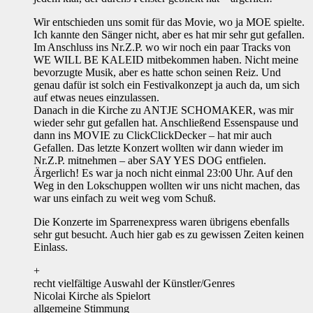
Wir entschieden uns somit für das Movie, wo ja MOE spielte.
Ich kannte den Sänger nicht, aber es hat mir sehr gut gefallen.
Im Anschluss ins Nr.Z.P. wo wir noch ein paar Tracks von
WE WILL BE KALEID mitbekommen haben. Nicht meine
bevorzugte Musik, aber es hatte schon seinen Reiz. Und
genau dafür ist solch ein Festivalkonzept ja auch da, um sich
auf etwas neues einzulassen.
Danach in die Kirche zu ANTJE SCHOMAKER, was mir
wieder sehr gut gefallen hat. Anschließend Essenspause und
dann ins MOVIE zu ClickClickDecker – hat mir auch
Gefallen. Das letzte Konzert wollten wir dann wieder im
Nr.Z.P. mitnehmen – aber SAY YES DOG entfielen.
Ärgerlich! Es war ja noch nicht einmal 23:00 Uhr. Auf den
Weg in den Lokschuppen wollten wir uns nicht machen, das
war uns einfach zu weit weg vom Schuß.
Die Konzerte im Sparrenexpress waren übrigens ebenfalls
sehr gut besucht. Auch hier gab es zu gewissen Zeiten keinen
Einlass.
+
recht vielfältige Auswahl der Künstler/Genres
Nicolai Kirche als Spielort
allgemeine Stimmung