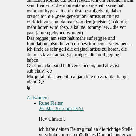
sein. Leider ist die momentane dancehall szene halt
mehr auf hype statt auf substanz aufgebaut, daher
brauch ich die „new generation“ artists auch ned
wirklich zu sehn, da man von den (meisten) bald nix
mehr hören wird (bsp. alkaline, tommy lee…die vor
paar jahren gehyped wurden)
Das reggae jam setzt halt mehr auf reggae und
foundation, also die von dir beschriebenen veteranen…
ich finde es sehr geil die original artists zu hören, die
die musik von anfang an mitgestaltet und geprägt
haben.
Geschmäcker sind halt verschieden, und alles ist
subjektiv! 🙂
Mir gefällt das keep it real jam line up z.b. überhaupt
nicht! 🙂
lg
Antworten
Rune Fleiter
26. Mai 2017 am 13:51
Hey Christof,
ich habe deinen Beitrag mal an die richtige Stelle
verschoben um ein mögliches Durcheinander zu