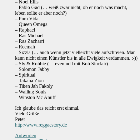
– Noel Ellis
– Pablo Gad (… weiß zwar nicht, ob er noch was macht,
leben sollte er aber noch?)
– Pura Vida
– Queen Omega
– Raphael
– Ras Michael
– Ras Zacharri
– Reemah
– Sizzla (… auch wenn jetzt vielleicht viele aufschreien. Man
kann nicht einen Künstler bis in alle Ewigkeit verdammen. ;-))
– Sly & Robbie (… eventuell mit Bob Sinclair)
– Solomon Jabby
– Spiritual
– Takana Zion
– Tiken Jah Fakoly
– Wailing Souls
– Winston Mc Anuff
Ich glaube das reicht erst einmal.
Viele Grüße
Peter
http://www.reggaestory.de
Antworten