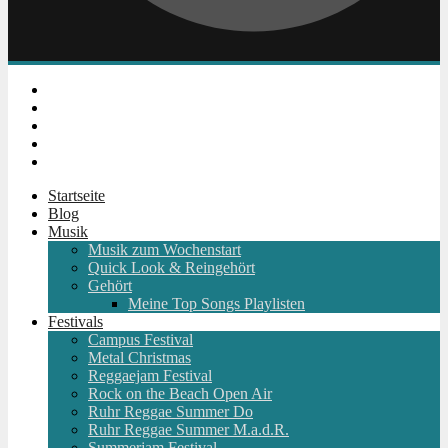
Instagram
Facebook
Twitter
Youtube
RSS
Startseite
Blog
Musik
Musik zum Wochenstart
Quick Look & Reingehört
Gehört
Meine Top Songs Playlisten
Festivals
Campus Festival
Metal Christmas
Reggaejam Festival
Rock on the Beach Open Air
Ruhr Reggae Summer Do
Ruhr Reggae Summer M.a.d.R.
Summerjam Festival